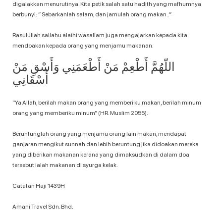
digalakkan menurutinya. Kita petik salah satu hadith yang mafhumnya
berbunyi: ” Sebarkanlah salam, dan jamulah orang makan..”
Rasulullah sallahu alaihi wasallam juga mengajarkan kepada kita
mendoakan kepada orang yang menjamu makanan.
اللّهُمَّ أَطْعِمْ مَنْ أَطْعَمَنِي وَأَسْقِ مَنْ
أَسْقَانِي
“Ya Allah, berilah makan orang yang memberi ku makan, berilah minum
orang yang memberiku minum” (HR. Muslim 2055).
Beruntunglah orang yang menjamu orang lain makan, mendapat
ganjaran mengikut sunnah dan lebih beruntung jika didoakan mereka
yang diberikan makanan kerana yang dimaksudkan di dalam doa
tersebut ialah makanan di syurga kelak.
Catatan Haji 1439H
Amani Travel Sdn. Bhd.