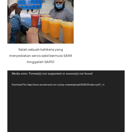
Salah sebuah kafeteria yang
menyediakan servis sabil bermula SAR4
hinggalah SAR10
Video
Media error: Format(s) not supported or source(s) not found
Player
Download File: https://www.amanitravel.com.my/wp-content/uploads/2018/10/video.mp4?_=1