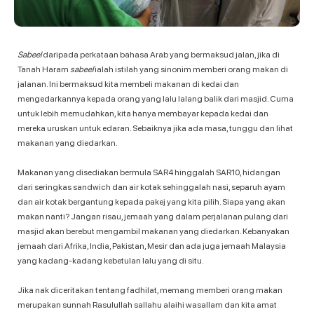
Sabeel
daripada perkataan bahasa Arab yang bermaksud jalan, jika di
Tanah Haram
sabeel
ialah istilah yang sinonim memberi orang makan di
jalanan. Ini bermaksud kita membeli makanan di kedai dan
mengedarkannya kepada orang yang lalu lalang balik dari masjid. Cuma
untuk lebih memudahkan, kita hanya membayar kepada kedai dan
mereka uruskan untuk edaran. Sebaiknya jika ada masa, tunggu dan lihat
makanan yang diedarkan.
Makanan yang disediakan bermula SAR4 hinggalah SAR10, hidangan
dari seringkas sandwich dan air kotak sehinggalah nasi, separuh ayam
dan air kotak bergantung kepada pakej yang kita pilih. Siapa yang akan
makan nanti? Jangan risau, jemaah yang dalam perjalanan pulang dari
masjid akan berebut mengambil makanan yang diedarkan. Kebanyakan
jemaah dari Afrika, India, Pakistan, Mesir dan ada juga jemaah Malaysia
yang kadang-kadang kebetulan lalu yang di situ.
Jika nak diceritakan tentang fadhilat, memang memberi orang makan
merupakan sunnah Rasulullah sallahu alaihi wasallam dan kita amat