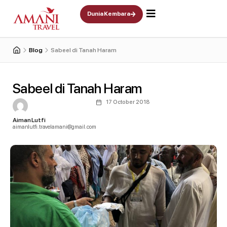
Skip
Dunia Kembara
to
content
Blog
Sabeel di Tanah Haram
Sabeel di Tanah Haram
17 October 2018
Aiman Lutfi
aimanlutfi.travelamani@gmail.com