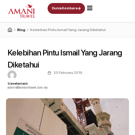
Skip
Dunia Kembara
to
content
Blog
Kelebihan Pintu Ismail Yang Jarang Diketahui
Kelebihan Pintu Ismail Yang Jarang
Diketahui
20 February 2019
travelamani
admin@amanitravel.com.my