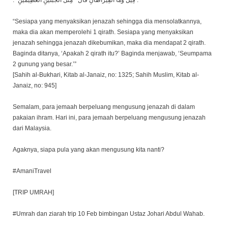
“Sesiapa yang menyaksikan jenazah sehingga dia mensolatkannya,
maka dia akan memperolehi 1 qirath. Sesiapa yang menyaksikan
jenazah sehingga jenazah dikebumikan, maka dia mendapat 2 qirath.
Baginda ditanya, ‘Apakah 2 qirath itu?’ Baginda menjawab, ‘Seumpama
2 gunung yang besar.’”
[Sahih al-Bukhari, Kitab al-Janaiz, no: 1325; Sahih Muslim, Kitab al-
Janaiz, no: 945]
Semalam, para jemaah berpeluang mengusung jenazah di dalam
pakaian ihram. Hari ini, para jemaah berpeluang mengusung jenazah
dari Malaysia.
Agaknya, siapa pula yang akan mengusung kita nanti?
#AmaniTravel
[TRIP UMRAH]
#Umrah dan ziarah trip 10 Feb bimbingan Ustaz Johari Abdul Wahab.