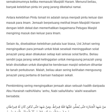
semaksimumnya ketika memasuki Masjidil Haram. Menurut beliau,
banyak kelebihan pintu ini yang jarang diketahui ramai.
Antara kelebihan Pintu Ismail ini adalah ianya menjadi pintu keluar dan
masuk para Imam. Jemaah berpeluang melihat Imam Masjidil Haram
dengan lebih dekat dan memerhatikan bagaimana Petugas Masjid
mengiring masuk dan keluar para Imam.
Selain itu, disebabkan kelebihan pahala luar biasa, Ust Johari sering
mengingatkan para jemaah untuk tidak sesekali meninggalkan solat
jenazah yang akan dilakukan setiap kali selesai solat fardhu. Beliau
sendiri juga jarang sekali ketinggalan untuk mengusung jenazah yang
telah disolatkan untuk diangkat ke kenderaan masjid sebelum dihantar
ke tanah perkuburan. Malah, beliau akan sering kelihatan mengusung
jenazah yang pertama di barisan hadapan sekali.
Pembimbing sering mengingatkan jemaah akan sebuah hadith daripada
Abu Hurairah radhiAllahu ‘anhu, Nabi sallaAllahu ‘alaihi wasallam
bersabda:
مَنْ شَهِدَ الْجَنَازَةَ حَتَّى يُصَلِّيَ عَلَيْهَا فَلَهُ قِيرَاطٌ، وَمَنْ شَهِدَ حَتَّى تُدْفَنَ كَانَ لَهُ قِيرَاطَانِ
‏”‏‏.‏ قِيلَ وَمَا الْقِيرَاطَانِ قَالَ ‏”‏ مِثْلُ الْجَبَلَيْنِ الْعَظِيمَيْنِ ‏”‏‏.‏