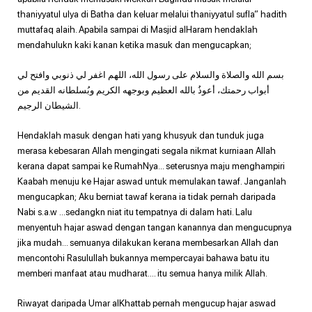
thaniyyatul ulya di Batha dan keluar melalui thaniyyatul sufla” hadith
muttafaq alaih. Apabila sampai di Masjid alHaram hendaklah
mendahulukn kaki kanan ketika masuk dan mengucapkan;
بسم الله والصلاة والسلام على رسول الله، اللهم اغفر لي ذنوبي وافتح لي
أبواب رحمتك، أعوذُ بالله العظيم وبوجهه الكريم وبُسلطانه القديم من
الشيطان الرجيم.
Hendaklah masuk dengan hati yang khusyuk dan tunduk juga
merasa kebesaran Allah mengingati segala nikmat kurniaan Allah
kerana dapat sampai ke RumahNya… seterusnya maju menghampiri
Kaabah menuju ke Hajar aswad untuk memulakan tawaf. Janganlah
mengucapkan; Aku berniat tawaf kerana ia tidak pernah daripada
Nabi s.a.w …sedangkn niat itu tempatnya di dalam hati. Lalu
menyentuh hajar aswad dengan tangan kanannya dan mengucupnya
jika mudah… semuanya dilakukan kerana membesarkan Allah dan
mencontohi Rasulullah bukannya mempercayai bahawa batu itu
memberi manfaat atau mudharat…. itu semua hanya milik Allah.
Riwayat daripada Umar alKhattab pernah mengucup hajar aswad