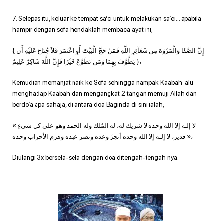
7. Selepas itu, keluar ke tempat sa’ei untuk melakukan sa’ei… apabila
hampir dengan sofa hendaklah membaca ayat ini;
{ إِنَّ الصَّفَا وَالْمَرْوَةَ مِن شَعَآئِرِ اللَّهِ فَمَنْ حَجَّ الْبَيْتَ أَوِ اعْتَمَرَ فَلاَ جُنَاحَ عَلَيْهِ أَن
يَطَّوَّفَ بِهِمَا وَمَن تَطَوَّعَ خَيْرًا فَإِنَّ اللَّهَ شَاكِرٌ عَلِيمٌ }،
Kemudian memanjat naik ke Sofa sehingga nampak Kaabah lalu
menghadap Kaabah dan mengangkat 2 tangan memuji Allah dan
berdo’a apa sahaja, di antara doa Baginda di sini ialah;
« لا إلـه إلا الله وحده لا شريك له، له المُلك وله الحمد وهو على كل شيءٍ
قدير، لا إلـه إلا الله وحده أنجزَ وعده ونصر عبده وهزم الأحزاب وحده »،
Diulangi 3x bersela-sela dengan doa ditengah-tengah nya.