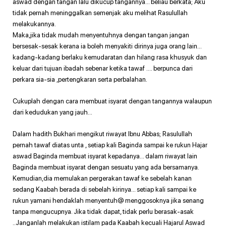
aswad dengan tangan lalu dikucup tangannya… beliau berkata; Aku
tidak pernah meninggalkan semenjak aku melihat Rasulullah
melakukannya.
Maka,jika tidak mudah menyentuhnya dengan tangan jangan
bersesak-sesak kerana ia boleh menyakiti dirinya juga orang lain…
kadang-kadang berlaku kemudaratan dan hilang rasa khusyuk dan
keluar dari tujuan ibadah sebenar ketika tawaf …. berpunca dari
perkara sia-sia ,pertengkaran serta perbalahan.
Cukuplah dengan cara membuat isyarat dengan tangannya walaupun
dari kedudukan yang jauh…
Dalam hadith Bukhari mengikut riwayat Ibnu Abbas; Rasulullah
pernah tawaf diatas unta , setiap kali Baginda sampai ke rukun Hajar
aswad Baginda membuat isyarat kepadanya… dalam riwayat lain
Baginda membuat isyarat dengan sesuatu yang ada bersamanya.
Kemudian,dia memulakan pergerakan tawaf ke sebelah kanan
sedang Kaabah berada di sebelah kirinya… setiap kali sampai ke
rukun yamani hendaklah menyentuh@ menggosoknya jika senang
tanpa mengucupnya. Jika tidak dapat, tidak perlu berasak-asak
..Janganlah melakukan istilam pada Kaabah kecuali Hajarul Aswad