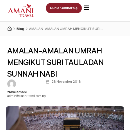
Skip
Dunia Kembara
to
content
Blog
AMALAN-AMALAN UMRAH MENGIKUT SURI
TAULADAN SUNNAH NABI
AMALAN-AMALAN UMRAH
MENGIKUT SURI TAULADAN
SUNNAH NABI
28 November 2018
travelamani
admin@amanitravel.com.my