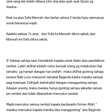
sa’ei yang lain boleh dibaca zikir doa atau ayat-ayat Quran yg
disukai…
Naik ke atas Sofa Marwah dan berlari antara 2 tanda hijau semuanya
sunat bukannya wajib.
Apabila selesai 7x sa’ei… dari Sofa ke Marwah dikira sekali, dari
Marwah ke Sofa dikira sekali,
9. Selesai sahaja saie, hendaklah kepala untuk lelaki atau pendekkan
rambut..Lebih afdhal adalah cukur kecuali orang yg melakukan Haji
tamattu’ yg hampir dengan hari arafah- maka afdhal gunting sahaja
kerana Nabi s.a.w menyuruh sahabat Baginda ketika mereka sampai
pagi keempat Zulhijjah bertahallul dengan menggunting sahaja.
Adapun wanita, maka mereka hanya gunting sahaja sekadar seruas
jari rambut dan tidak dibenarkan mencukur rambut.
Wajib mencukur semua rambut kepala berdasarkn firman Allah ”
mereka mencukur kepala mereka dan menggunting” dan Baginda