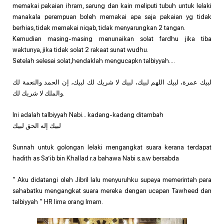
memakai pakaian ihram, sarung dan kain meliputi tubuh untuk lelaki
manakala perempuan boleh memakai apa saja pakaian yg tidak
berhias, tidak memakai niqab, tidak menyarungkan 2 tangan.
Kemudian masing-masing menunaikan solat fardhu jika tiba
waktunya, jika tidak solat 2 rakaat sunat wudhu.
Setelah selesai solat,hendaklah mengucapkn talbiyyah….
لبيك عمرة، لبيك اللهم لبيك، لبيك لا شريك لك لبيك، إن الحمد والنعمة لك
والملك لا شريك لك.
Ini adalah talbiyyah Nabi… kadang-kadang ditambah
لبيك إله الحق لبيك
Sunnah untuk golongan lelaki mengangkat suara kerana terdapat
hadith as Sa’ib bin Khallad r.a bahawa Nabi s.a.w bersabda
” Aku didatangi oleh Jibril lalu menyuruhku supaya memerintah para
sahabatku mengangkat suara mereka dengan ucapan Tawheed dan
talbiyyah ” HR lima orang Imam.