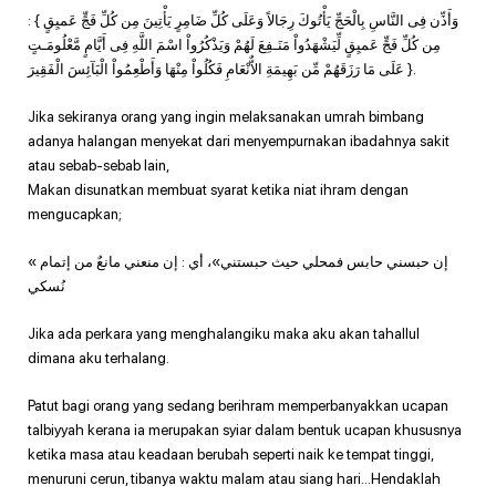
: { وَأَذِّن فِى النَّاسِ بِالْحَجِّ يَأْتُوكَ رِجَالاً وَعَلَى كُلِّ ضَامِرٍ يَأْتِينَ مِن كُلِّ فَجٍّ عَميِقٍ
مِن كُلِّ فَجٍّ عَميِقٍ لِّيَشْهَدُواْ مَنَـفِعَ لَهُمْ وَيَذْكُرُواْ اسْمَ اللَّهِ فِى أَيَّامٍ مَّعْلُومَـتٍ
عَلَى مَا رَزَقَهُمْ مِّن بَهِيمَةِ الاٌّنْعَامِ فَكُلُواْ مِنْهَا وَأَطْعِمُواْ الْبَآئِسَ الْفَقِيرَ }.
Jika sekiranya orang yang ingin melaksanakan umrah bimbang
adanya halangan menyekat dari menyempurnakan ibadahnya sakit
atau sebab-sebab lain,
Makan disunatkan membuat syarat ketika niat ihram dengan
mengucapkan;
« إن حبسني حابس فمحلي حيث حبستني»، أي : إن منعني مانعٌ من إتمام
نُسكي
Jika ada perkara yang menghalangiku maka aku akan tahallul
dimana aku terhalang.
Patut bagi orang yang sedang berihram memperbanyakkan ucapan
talbiyyah kerana ia merupakan syiar dalam bentuk ucapan khususnya
ketika masa atau keadaan berubah seperti naik ke tempat tinggi,
menuruni cerun, tibanya waktu malam atau siang hari…Hendaklah