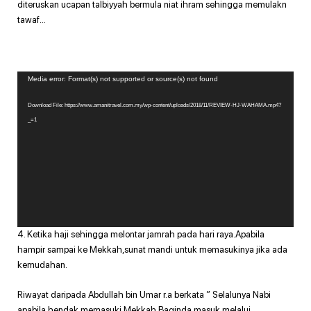
diteruskan ucapan talbiyyah bermula niat ihram sehingga memulakn
tawaf…
Video
Media error: Format(s) not supported or source(s) not found
Player
Download File: https://www.amanitravel.com.my/wp-content/uploads/2018/11/REVIEW-HJ-WAHAMA.mp4?
_=1
4. Ketika haji sehingga melontar jamrah pada hari raya.Apabila
hampir sampai ke Mekkah,sunat mandi untuk memasukinya jika ada
kemudahan.
Riwayat daripada Abdullah bin Umar r.a berkata ” Selalunya Nabi
apabila hendak memasuki Mekkah Baginda masuk melalui