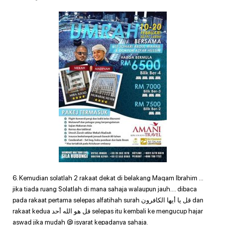
6. Kemudian solatlah 2 rakaat dekat di belakang Maqam Ibrahim …
jika tiada ruang Solatlah di mana sahaja walaupun jauh…. dibaca
pada rakaat pertama selepas alfatihah surah قل يا أيها الكافرون dan
rakaat kedua قل هو الله أحد selepas itu kembali ke mengucup hajar
aswad jika mudah @ isyarat kepadanya sahaja.